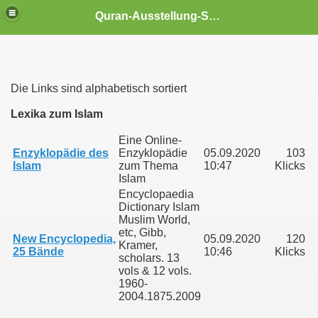
Quran-Ausstellung-Schwerin
es aus dem Qurˈān
Die Links sind alphabetisch sortiert
r Muslime
Lexika zum Islam
Eine Online-
Enzyklopädie des
Enzyklopädie
05.09.2020
103
Islam
zum Thema
10:47
Klicks
Islam
Encyclopaedia
spiel der Sure 112
Dictionary Islam
Muslim World,
ˈān
etc, Gibb,
New Encyclopedia,
05.09.2020
120
Kramer,
25 Bände
10:46
Klicks
scholars. 13
vols & 12 vols.
1960-
2004.1875.2009