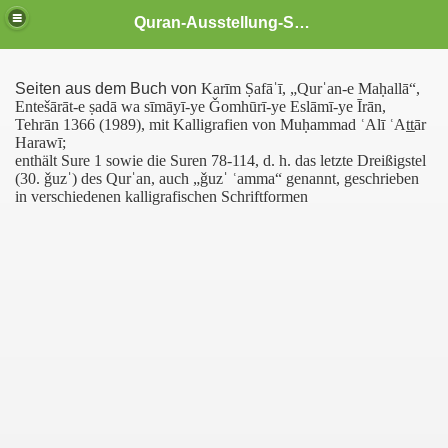
Quran-Ausstellung-Schwerin
Seiten aus dem Buch von
Karīm Ṣafāˈī, „Qurˈan-e Maḥallā“,
es aus dem Qurˈān
Entešārāt-e ṣadā wa sīmāyī-ye Ǧomhūrī-ye Eslāmī-ye Īrān,
Tehrān 1366 (1989), mit Kalligrafien von Muḥammad ʿAlī ʿAṯṯār
Harawī;
r Muslime
enthält Sure 1 sowie die Suren 78-114, d. h. das letzte Dreißigstel
(30.
ǧuzˈ
) des
Qurˈan, auch
„ǧuzˈ ʿamma“ genannt, geschrieben
in verschiedenen kalligrafischen Schriftformen