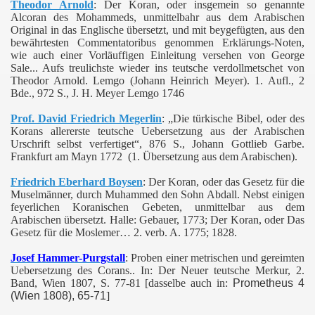
Theodor Arnold
: Der Koran, oder insgemein so genannte
Alcoran des Mohammeds, unmittelbahr aus dem Arabischen
Original in das Englische übersetzt, und mit beygefügten, aus den
bewährtesten Commentatoribus genommen Erklärungs-Noten,
wie auch einer Vorläuffigen Einleitung versehen von George
Sale... Aufs treulichste wieder ins teutsche verdollmetschet von
Theodor Arnold. Lemgo (Johann Heinrich Meyer). 1. Aufl., 2
Bde., 972 S., J. H. Meyer Lemgo 1746
Prof. David Friedrich Megerlin
: „Die türkische Bibel, oder des
Korans allererste teutsche Uebersetzung aus der Arabischen
Urschrift selbst verfertiget“, 876 S., Johann Gottlieb Garbe.
Frankfurt am Mayn 1772 (1. Übersetzung aus dem Arabischen).
Friedrich Eberhard Boysen
: Der Koran, oder das Gesetz für die
Muselmänner, durch Muhammed den Sohn Abdall. Nebst einigen
feyerlichen Koranischen Gebeten, unmittelbar aus dem
Arabischen übersetzt. Halle: Gebauer, 1773; Der Koran, oder Das
Gesetz für die Moslemer… 2. verb. A. 1775; 1828.
Josef Hammer-Purgstall
:
Proben einer metrischen und gereimten
Uebersetzung des Corans.. In: Der Neuer teutsche Merkur, 2.
Band, Wien 1807, S. 77-81 [dasselbe auch in:
Prometheus 4
(Wien 1808), 65-71
]