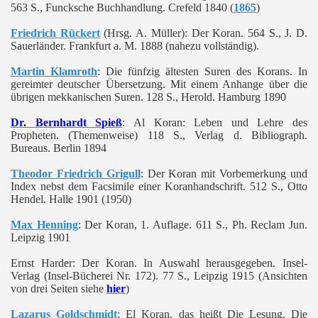
563 S., Funcksche Buchhandlung. Crefeld 1840 (
1865
)
Friedrich Rückert
(Hrsg. A. Müller): Der Koran. 564 S., J. D.
Sauerländer. Frankfurt a. M. 1888 (nahezu vollständig).
Martin Klamroth
: Die fünfzig ältesten Suren des Korans. In
gereimter deutscher Übersetzung. Mit einem Anhange über die
übrigen mekkanischen Suren. 128 S., Herold. Hamburg 1890
Dr. Bernhardt Spieß
: Al Koran:
Leben und Lehre des
Propheten
. (Themenweise) 118 S., Verlag d. Bibliograph.
Bureaus. Berlin 1894
Theodor Friedrich Grigull
: Der Koran mit Vorbemerkung und
Index nebst dem Facsimile einer Koranhandschrift. 512 S., Otto
Hendel. Halle 1901 (1950)
Max Henning
: Der Koran, 1. Auflage. 611 S., Ph. Reclam Jun.
Leipzig 1901
Ernst Harder: Der Koran. In Auswahl herausgegeben. Insel-
Verlag (Insel-Bücherei Nr. 172). 77 S., Leipzig 1915 (Ansichten
von drei Seiten siehe
hier
)
Lazarus Goldschmidt
: El Koran, das heißt Die Lesung. Die