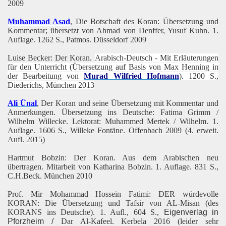
2009
Muhammad Asad
, Die Botschaft des Koran: Übersetzung und
Kommentar; übersetzt von Ahmad von Denffer, Yusuf Kuhn. 1.
Auflage. 1262 S., Patmos. Düsseldorf 2009
Luise Becker: Der Koran.
Arabisch-Deutsch - Mit Erläuterungen
für den Unterricht (Übersetzung auf Basis von Max Henning in
der Bearbeitung von
Murad Wilfried Hofmann
). 1200 S.,
Diederichs, München 2013
Ali Ünal
, Der Koran und seine Übersetzung mit Kommentar und
Anmerkungen. Übersetzung ins Deutsche: Fatima Grimm /
Wilhelm Willecke. Lektorat: Muhammed Mertek / Wilhelm. 1.
Auflage. 1606 S., Willeke Fontäne. Offenbach 2009 (4. erweit.
Aufl. 2015)
Hartmut Bobzin: Der Koran. Aus dem Arabischen neu
übertragen. Mitarbeit von Katharina Bobzin. 1. Auflage. 831 S.,
C.H.Beck. München 2010
Prof. Mir Mohammad Hossein Fatimi: DER würdevolle
KORAN: Die Übersetzung und Tafsir von AL-Misan (des
KORANS ins Deutsche). 1. Aufl., 604 S.,
Eigenverlag in
Pforzheim /
Dar Al-Kafeel. Kerbela 2016 (leider sehr