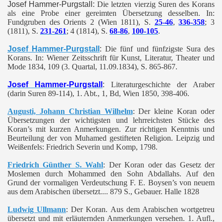
Josef Hammer-Purgstall:
Die letzten vierzig Suren des Korans
als eine Probe einer gereimten Übersetzung desselben. In:
Fundgruben des Orients 2 (Wien 1811), S.
25-46
,
336-358
; 3
(1811), S.
231-261
; 4 (1814), S.
68-86
,
100-105
.
Josef Hammer-Purgstall
:
Die fünf und fünfzigste Sura des
Korans. In:
Wiener Zeitsschrift für Kunst, Literatur, Theater und
Mode 1834, 109 (3. Quartal, 11.09.1834), S. 865-867
.
Josef Hammer-Purgstall
:
Literaturgeschichte der Araber
(darin Suren 89-114), 1. Abt., 1, Bd, Wien 1850, 398-406.
Augusti, Johann Christian Wilhelm
: Der kleine Koran oder
Übersetzungen der wichtigsten und lehrreichsten Stücke des
Koran’s mit kurzen Anmerkungen. Zur richtigen Kenntnis und
Beurteilung der von Muhamed gestifteten Religion. Leipzig und
Weißenfels: Friedrich Severin und Komp, 1798.
Friedrich Günther S. Wahl
: Der Koran oder das Gesetz der
Moslemen durch Mohammed den Sohn Abdallahs. Auf den
Grund der vormaligen Verdeutschung F. E. Boysen’s von neuem
aus dem Arabischen übersetzt.... 879 S., Gebauer. Halle 1828
Ludwig Ullmann
: Der Koran. Aus dem Arabischen wortgetreu
übersetzt und mit erläuternden Anmerkungen versehen. 1. Aufl.,