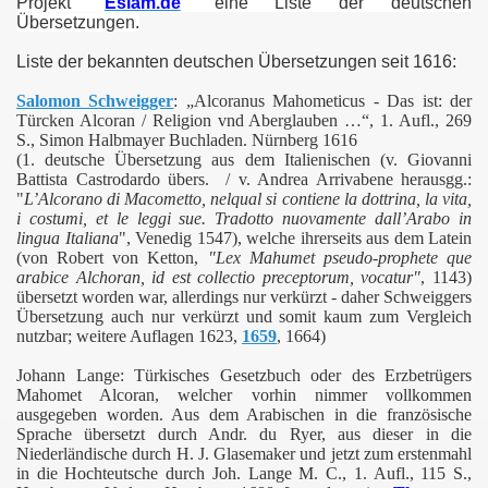
Projekt "
Eslam.de
" eine Liste der deutschen
Übersetzungen.
Liste der bekannten deutschen Übersetzungen seit 1616:
Salomon Schweigger
: „Alcoranus Mahometicus - Das ist: der
Türcken Alcoran / Religion vnd Aberglauben …“, 1. Aufl., 269
S., Simon Halbmayer Buchladen. Nürnberg 1616
(1. deutsche Übersetzung aus dem Italienischen (v. Giovanni
Battista Castrodardo übers. / v. Andrea Arrivabene herausgg.:
"
L’Alcorano di Macometto, nelqual si contiene la dottrina, la vita,
i costumi, et le leggi sue. Tradotto nuovamente dall’Arabo in
lingua Italiana
", Venedig 1547), welche ihrerseits aus dem Latein
(von Robert von Ketton,
"Lex Mahumet pseudo-prophete que
arabice Alchoran, id est collectio preceptorum, vocatur"
, 1143)
übersetzt worden war, allerdings nur verkürzt - daher Schweiggers
Übersetzung auch nur verkürzt und somit kaum zum Vergleich
nutzbar; weitere Auflagen 1623,
1659
, 1664)
Johann Lange: Türkisches Gesetzbuch oder des Erzbetrügers
Mahomet Alcoran, welcher vorhin nimmer vollkommen
ausgegeben worden. Aus dem Arabischen in die französische
Sprache übersetzt durch Andr. du Ryer, aus dieser in die
Niederländische durch H. J. Glasemaker und jetzt zum erstenmahl
in die Hochteutsche durch Joh. Lange M. C., 1. Aufl., 115 S.,