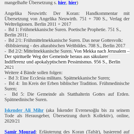
mangelhafte Übersetzung s.
hier
,
hier
)
Angelika Neuwirth: Der Koran: Handkommentar mit
Übersetzung von Angelika Neuwirth. 751 + 700 S., Verlag der
Weltreligionen. Berlin 2011 + 2017
- Bd 1: Frühmekkanische Suren. Poetische Prophetie. 751 S.,
Berlin 2011;
- Bd 2/1: Frühmittelmekkanische Suren. Das neue Gottesvolk:
›Biblisierung ‹ des altarabischen Weltbildes. 708 S., Berlin 2017
- Bd 2/2: Mittelmekkanische Suren.
Von Mekka nach Jerusalem –
Der spirituelle Weg der Gemeinde heraus aus säkularer
Indifferenz und apokalyptischem Pessimismus. 956 S., Berlin
2021
Weitere 4 Bände sollen folgen:
- Bd 3: Eine Ecclesia militans. Spätmekkanische Suren;
- Bd 4: Im Kreis der Erben biblischer Tradition. Frühmedinische
Suren;
- Bd 5: Die Gemeinde als Statthalterin Gottes auf Erden.
Spätmedinische Suren.
Iskender Ali Mihr
(aka İskender Evrenesoğlu bis zu seinem
Tode als Herausgeber, Übersetzung durch Kollektiv), online,
2020/21
Samir Mourad
: Erläuterung des Koran (Tafsīr), basierend auf