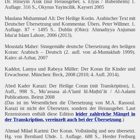
Dr. Hüseyin Arak (nur Herausgeber, s. Elyas / Bubenheim) 1.
Auflage. 316 S., Okynus Yayincilik. Kayseri 2005
Maulana Muhammad Ali: Der Heilige Korān. Arabischer Text mit
Deutscher Übersetzung und Kommentar. Übers. Peter Willmer. 1.
Auflage. 87 + 1495 S.. Dublin (Ohio): Ahmadiyya Anjuman
Isha'at Islam Lahore, 2006 (2013).
Moustafa Maher: Sinngemäße deutsche Übersetzung des heiligen
Koran: Arabisch – Deutsch (2. aufl. von al-Muntakhab 1999).
Kairo: al-Azhar, 2007
Kaddor, Lamya und Rabeya Müller: Der Koran für Kinder und
Erwachsene. München: Beck, 2008 (2010; 4. Aufl. 2014).
Abed Kader Karazi: Der Heilige Coran (mit Transkription), 1.
Aufl., 998 S., Mu’assasa al-A’lamī lil-Maṭbū’āt / Al-Aalami
Publications. Beirut 2008
(Das ist im Wesentlichen die Übersetzung von M.A. Rassoul.
Karazi ist nicht der Übersetzer, sondern der Herausgeber. Laut
Rezensionen enthält diese Edition
leider zahlreiche Mängel in
der Transkription, vereinzelt auch bei der Übersetzung
.)
Ahmad Milad Karimi: Der Koran. Vollständig und neu übersetzt.
Hg. von Bernhard Uhde. 1. Auflage. 688 S., Herder Freiburg