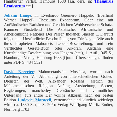
Hamburger Verlag. Hamburg 1688
[s.a. ders. in:
Thesaurus
Exoticorum
etc.]
Johann Lange
:
in: Everhardo Guernero Happelio (Eberhard
Werner Happel): T
hesaurus Exoticorum, Oder eine mit
Außländischer Raritäten und Geschichten Wohlversehene Schatz-
Kammer Fürstellend Die Asiatische, Africanische und
Americanische Nationes Der Perser, Indianer, Sinesen ... Darauff
folget eine Unständliche Beschreibung von Türckey ... Wie auch
ihres Propheten Mahomets Lebens-Beschreibung, und sein
Verfluchtes Gesetz-Buch oder Alkoran. Alsdann eine
Kurtzbündige Beschreibung von Ungarn (etc.), 1. Aufl., 945 S.,
Hamburger Verlag. Hamburg 1688 [Quran-Übersetzung zu finden
unter PDF S. 434-552]
David Nerreter
: Mahometanische Moschea, worinn nach
Anleitung der VI. Abtheilung von unterschiedlichen Gottes-
Diensten der Welt, Alexander Rossens, erstlich der
Mahometanischen Religion Anfang, Ausbreitung, Secten,
Regierungen, mancherley Gebräuche und vermutlicher
Untergang, fürs andre Der völlige Alkoran, nach der besten
Edition
Ludovici Maraccii
, verteutscht, und kürzlich widerlegt
wird; ca. 1330 S. (ab S. 505); Verlag Wolffgang Moritz Endter,
Nürnberg 1703