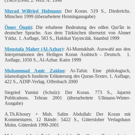
(1983-)1996; 2. verb. A. 1998
Murad Wilfried Hofmann
: Der Koran. 519 S., Diederichs.
München 1999 (überarbeitete Henningausgabe)
Ömer Öngüt
: Die erhabene Bedeutung des edlen Qur'ân in
deutscher Sprache. Aus dem Türkischen übersetzt von Ahmet
Yıldız. 1. Auflage, 583 S., Hakikat Yayıncılık. Istanbul 1999
Moustafa Maher (Al-Azhar)
: Al-Muntakhab. Auswahl aus den
Interpretationen des Heiligen Koran Arabisch - Deutsch. 1.
Auflage, 1050 S., Al-Azhar. Kairo 1999
Muhammad Amir Zaidan
: At-Tafsir. Eine philologisch,
islamologisch fundierte Erläuterung des Quran-Textes. 1. Auflage,
422 S., ADIP-Verlag. Offenbach 2000
Siegried Yamini (Schulz): Der Koran. 773 S., Jajarmi
Publications. Tehran 2001 (überarbeitete Ullmann-Winter-
Ausgabe)
A.Th.Khoury + Muh. Salim Abdullah: Der Koran mit
Kommentaren. 12 Bände. 5422 S., Gütersloher Verlagshaus
Mohn. Gütersloh 1990-2001