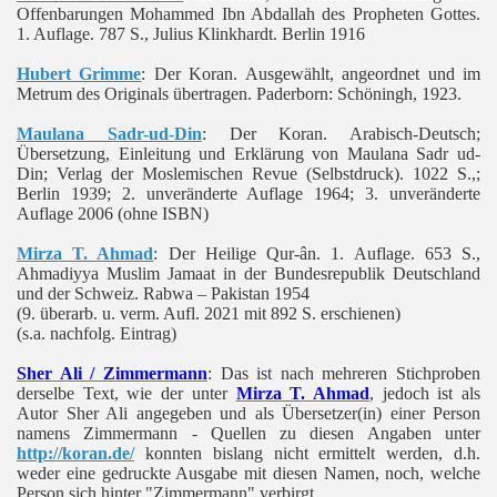
Offenbarungen Mohammed Ibn Abdallah des Propheten Gottes.
1. Auflage. 787 S., Julius Klinkhardt. Berlin 1916
Hubert Grimme
: Der Koran. Ausgewählt, angeordnet und im
Metrum des Originals übertragen. Paderborn: Schöningh, 1923.
Maulana Sadr-ud-Din
: Der Koran. Arabisch-Deutsch;
Übersetzung, Einleitung und Erklärung von Maulana Sadr ud-
Din; Verlag der Moslemischen Revue (Selbstdruck). 1022 S.,;
Berlin 1939; 2. unveränderte Auflage 1964; 3. unveränderte
Auflage 2006 (ohne ISBN)
Mirza T. Ahmad
: Der Heilige Qur-ân. 1. Auflage. 653 S.,
Ahmadiyya Muslim Jamaat in der Bundesrepublik Deutschland
und der Schweiz. Rabwa – Pakistan 1954
(9. überarb. u. verm. Aufl. 2021 mit 892 S. erschienen)
(s.a. nachfolg. Eintrag)
Sher Ali / Zimmermann
: Das ist nach mehreren Stichproben
derselbe Text, wie der unter
Mirza T. Ahmad
, jedoch ist als
Autor Sher Ali angegeben und als Übersetzer(in) einer Person
namens Zimmermann - Quellen zu diesen Angaben unter
http://koran.de/
konnten bislang nicht ermittelt werden, d.h.
weder eine gedruckte Ausgabe mit diesen Namen, noch, welche
Person sich hinter "Zimmermann" verbirgt.