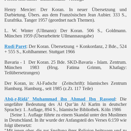
Henry Mercier: Der Koran. In neuer Übersetzung und
Darbietung. Übers. aus dem Französischen Jean Aubier. 333 S.,
Eurafrika. Tanger 1957 (geordnet nach Themen).
L. W. Winter (Ullmann): Der Koran. 506 S., Goldmann.
München 1959 (Überarbeitete Ullmannausgabe)
Rudi Paret
: Der Koran. Übersetzung + Konkordanz, 2 Bde., 524
+ 555 S., Kohlhammer. Stuttgart 1966
Bavaria - 1 Der Koran. 25 Bde. SKD-Bavaria - Islam. Zentrum.
München 1983 (Hrsg. Fatima Grimm, Khafagy:
Teilübersetzungen)
Der Koran, in: Al-Fadschr (Zeitschrift): Islamisches Zentrum
Hamburg. Hamburg., seit 1985 (z.Zt. 117 Teile)
Abū-r-Riḍā’ Muhammad ibn Ahmad Ibn Rassoul
: Die
ungefähre Bedeutung des Al Qur’ān Al Karīm in deutscher
Sprache): 1. Auflage, 894 S., Islamische Bibliothek. Köln 1986
[Seine 1. Auflage führte zu einem Skandal unter den Muslimen
in Deutschland. In ihr wurde der Anfangsteil des Verses 6:159 wie
folgt übersetzt:
"
Mit jenen aber, die zur Spaltung ihrer Religion beitrugen und zu