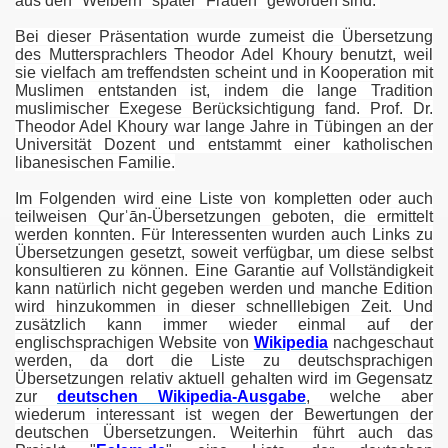
aus den "Weibern" später "Frauen" geworden sind.
Bei dieser Präsentation wurde zumeist die Übersetzung
des Muttersprachlers Theodor Adel Khoury benutzt, weil
sie vielfach am treffendsten scheint und in Kooperation mit
Muslimen entstanden ist, indem die lange Tradition
muslimischer Exegese Berücksichtigung fand. Prof. Dr.
Theodor Adel Khoury war lange Jahre in Tübingen an der
Universität Dozent und entstammt einer katholischen
libanesischen Familie.
Im Folgenden wird eine Liste von kompletten oder auch
teilweisen
Qurˈān-Übersetzungen geboten, die ermittelt
werden konnten. Für Interessenten wurden auch Links zu
Übersetzungen gesetzt, soweit verfügbar, um diese selbst
konsultieren zu können. Eine Garantie auf Vollständigkeit
kann natürlich nicht gegeben werden und manche Edition
wird hinzukommen in dieser schnelllebigen Zeit. Und
zusätzlich kann immer wieder einmal auf der
englischsprachigen Website von
Wikipedia
nachgeschaut
werden, da dort die Liste zu deutschsprachigen
Übersetzungen relativ aktuell gehalten wird im Gegensatz
zur
deutschen Wikipedia-Ausgabe
, welche aber
wiederum interessant ist wegen der Bewertungen der
deutschen Übersetzungen.
Weiterhin führt auch das