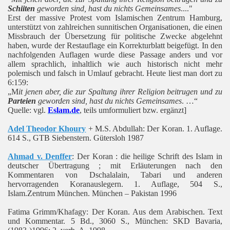
Schiiten
geworden sind, hast du nichts Gemeinsames
...."
Erst der massive Protest vom Islamischen Zentrum Hamburg,
unterstützt von zahlreichen sunnitischen Organisationen, die einen
Missbrauch der Übersetzung für politische Zwecke abgelehnt
haben, wurde der Restauflage ein Korrekturblatt beigefügt. In den
nachfolgenden Auflagen wurde diese Passage anders und vor
allem sprachlich, inhaltlich wie auch historisch nicht mehr
polemisch und falsch in Umlauf gebracht.
Heute liest man dort zu
6:159:
„M
it jenen aber, die zur Spaltung ihrer Religion beitrugen und zu
Parteien
geworden sind, hast du nichts Gemeinsames
. …“
Quelle: vgl.
Eslam.de
, teils umformuliert bzw. ergänzt]
Adel Theodor Khoury
+ M.S. Abdullah: Der Koran. 1. Auflage.
614 S., GTB Siebenstern. Gütersloh 1987
Ahmad v. Denffer
: Der Koran : die heilige Schrift des Islam in
deutscher Übertragung ; mit Erläuterungen nach den
Kommentaren von Dschalalain, Tabari und anderen
hervorragenden Koranauslegern. 1. Auflage, 504 S.,
Islam.Zentrum München. München – Pakistan 1996
Fatima Grimm/Khafagy: Der Koran. Aus dem Arabischen. Text
und Kommentar. 5 Bd., 3060 S., München: SKD Bavaria,