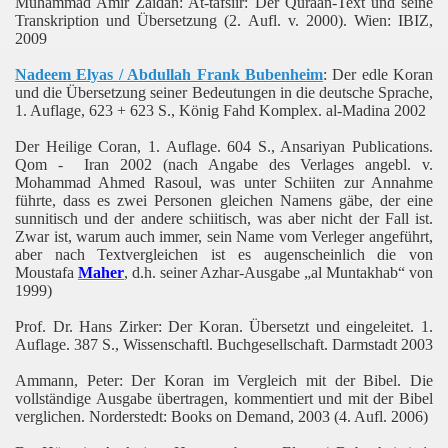
Muhammad Amir Zaidan: At-tafsiir: Der Quraan-Text und seine
Transkription und Übersetzung (2. Aufl. v. 2000). Wien: IBIZ,
2009
Nadeem Elyas / Abdullah Frank Bubenheim
: Der edle Koran
und die Übersetzung seiner Bedeutungen in die deutsche Sprache,
1. Auflage, 623 + 623 S., König Fahd Komplex. al-Madina 2002
Der Heilige Coran, 1. Auflage. 604 S., Ansariyan Publications.
Qom - Iran 2002 (nach Angabe des Verlages angebl. v.
Mohammad Ahmed Rasoul, was unter Schiiten zur Annahme
führte, dass es zwei Personen gleichen Namens gäbe, der eine
sunnitisch und der andere schiitisch, was aber nicht der Fall ist.
Zwar ist, warum auch immer, sein Name vom Verleger angeführt,
aber nach Textvergleichen ist es augenscheinlich die von
Moustafa
Maher
, d.h. seiner Azhar-Ausgabe „al Muntakhab“ von
1999)
Prof. Dr. Hans Zirker: Der Koran. Übersetzt und eingeleitet. 1.
Auflage. 387 S., Wissenschaftl. Buchgesellschaft. Darmstadt 2003
Ammann, Peter: Der Koran im Vergleich mit der Bibel. Die
vollständige Ausgabe übertragen, kommentiert und mit der Bibel
verglichen. Norderstedt: Books on Demand, 2003 (4. Aufl. 2006)