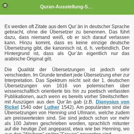
Quran-Ausstellung-Schwerin
Es werden oft Zitate aus dem
Qurˈān in deutscher Sprache
es aus dem Qurˈān
gebracht, ohne die Übersetzer zu benennen. Das führt
dazu, dass niemand weiß, ob er sich darauf verlassen
kann. Hinzu kommt, dass es keine einzige deutsche
r Muslime
Übersetzung gibt, die kanonisch ist, d. h. verbindlich. Der
Hintergrund ist, dass als Qurˈān eigentlich nur das
arabische Original gilt.
Die Qualität der Übersetzungen ist jedoch sehr
verschieden. Im Grunde tendiert jede Übersetzung eher zur
Interpretation. Das Spektrum reicht seit der 1. deutschen
spiel der Sure 112
Übersetzungen von 1616 von polemischen über
wissenschaftlich orientierte bis hin zu poetisch verfassten
ˈān
Publikationen
, auch wenn es bereits vorher Streitschriften
mit Auszügen aus den Qurˈān gab (z.B.
Dionysius von
Rickel
1540 oder
Luther
1542)
. Am populärsten sind die
Übersetzungen von Henning und Ullmann, welche zudem
am preiswertesten sind. Sie sind jedoch schon vor mehr
als 100 Jahren geschrieben worden, sprachlich mitunter
auf die heutige Zeit angepasst, etwa wie bei Henning, wo