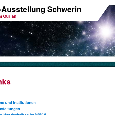
n-Ausstellung Schwerin
m Qurˈān
nks
nes aus dem Qurˈān
der Muslime
ne und Institutionen
nstaltungen
n-Handschriften im WWW