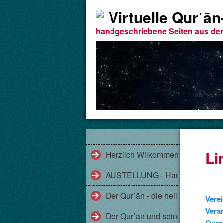
Virtuelle Qurˈā
handgeschriebene Seiten aus de
Li
Herzlich Wilkommen!
AUSTELLUNG - Handgeschriebe
Der Qurˈān - die heilige Schrift 
Verei
Vera
Der Qurˈān und seine Gesichter
Qura