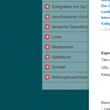
Der 
Kalligrafien von Qurˈānversen
Lexi
verschiedenen Schriftarten am Be
Inter
Kalli
deutsche Übersetzungen des Qu
<-Zu
Links
Medienecho
Eige
Gästebuch
Titel
Kontakt
URL 
Kateg
Haftungsausschluss (Disclaimer)
Besc