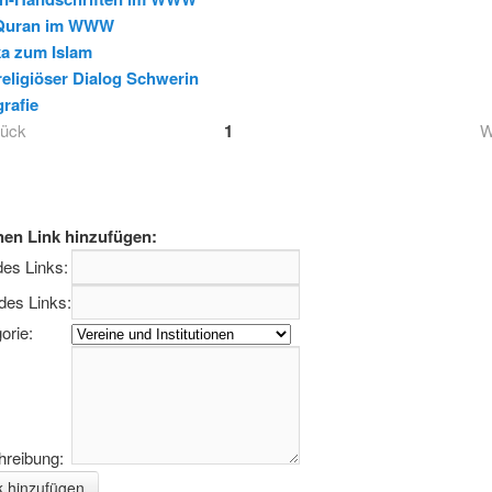
Quran im WWW
ka zum Islam
ispiel der Sure 112
religiöser Dialog Schwerin
grafie
rˈān
rück
1
W
nen Link hinzufügen:
 des Links:
des Links:
orie:
hreibung: