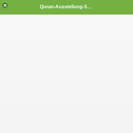
Quran-Ausstellung-Schwerin
es aus dem Qurˈān
64
. Sure (an-Nisa - die Frauen), Vers 1
Verse 33-44
ichkeit des Krieges), Verse 1-11
ichkeit des Krieges), Verse 28-36
erse 30-36