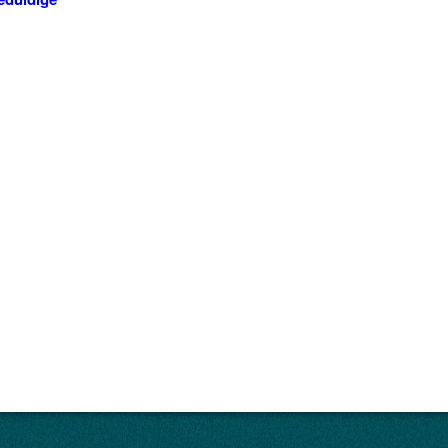
ispiel der Sure 112
rˈān