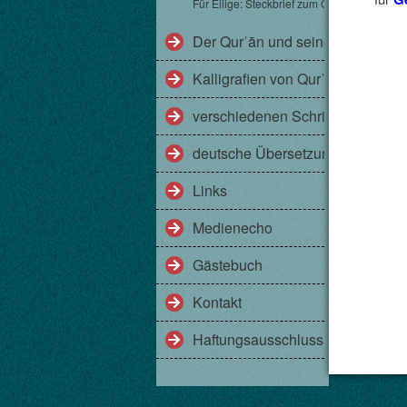
Für Eilige: Steckbrief zum Qurˈān
Der Qurˈān und seine Gesichter
Kalligrafien von Qurˈānversen
verschiedenen Schriftarten am Be
deutsche Übersetzungen des Qu
Links
Medienecho
Gästebuch
Kontakt
Haftungsausschluss (Disclaimer)