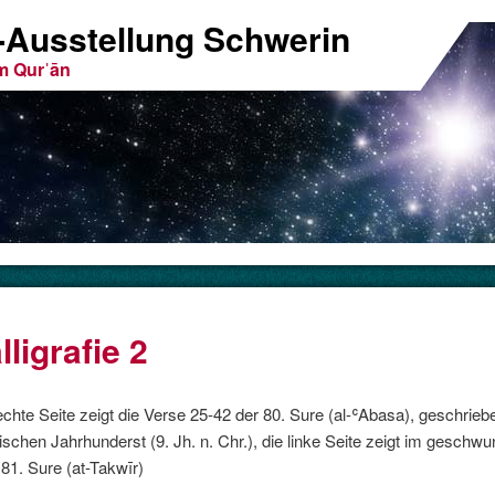
n-Ausstellung Schwerin
m Qurˈān
lligrafie 2
nes aus dem Qurˈān
echte Seite zeigt die Verse 25-42 der 80. Sure (al-ʿAbasa), geschriebe
der Muslime
ischen Jahrhunderst (9. Jh. n. Chr.), die linke Seite zeigt im gesch
 81. Sure (at-Takwīr)