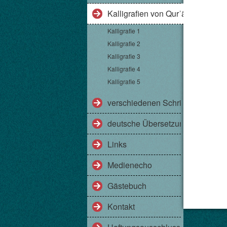
Kalligrafien von Qurˈānversen
Kalligrafie 1
Kalligrafie 2
Kalligrafie 3
Kalligrafie 4
Kalligrafie 5
verschiedenen Schriftarten am Be
deutsche Übersetzungen des Qu
Links
Medienecho
Gästebuch
Kontakt