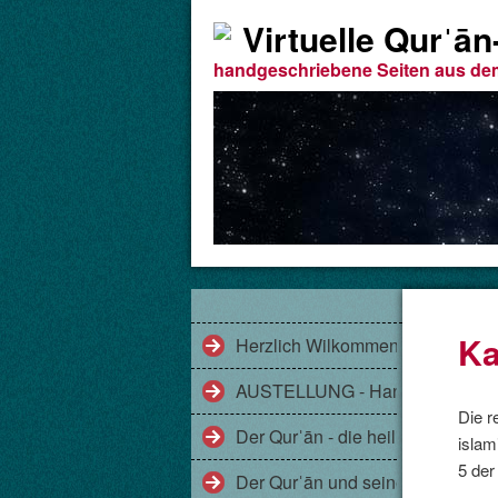
Virtuelle Qurˈā
handgeschriebene Seiten aus de
Ka
Herzlich Wilkommen!
AUSTELLUNG - Handgeschriebe
Die r
Der Qurˈān - die heilige Schrift 
islam
5 der
Der Qurˈān und seine Gesichter