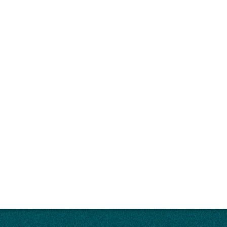
ispiel der Sure 112
rˈān