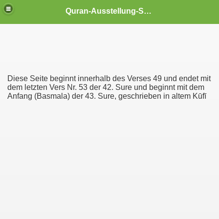
Quran-Ausstellung-Schwerin
es aus dem Qurˈān
r Muslime
Diese Seite beginnt innerhalb des Verses 49 und endet mit
dem letzten Vers Nr. 53 der 42. Sure und beginnt mit dem
Anfang (Basmala) der 43. Sure, geschrieben in altem Kūfī
Islam
Faksimile)
bien
(Casablanca 1991)
 (2002)
us dem Iran (1996)