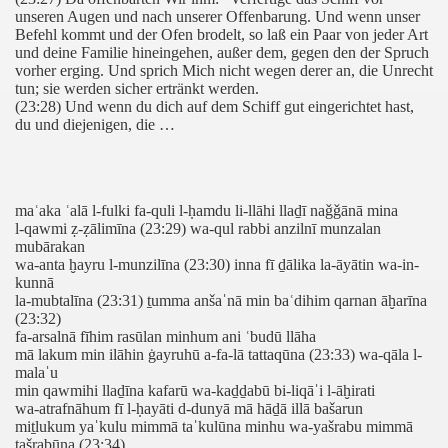
er), Verse 22-35
unseren Augen und nach unserer Offenbarung. Und wenn unser
Befehl kommt und der Ofen brodelt, so laß ein Paar von jeder Art
und deine Familie hineingehen, außer dem, gegen den der Spruch
Vers 52 - 31. Sure (Luqmān - der Weise), Vers 4
vorher erging. Und sprich Mich nicht wegen derer an, die Unrecht
tun; sie werden sicher ertränkt werden.
 Vers 12-21
(23:28) Und wenn du dich auf dem Schiff gut eingerichtet hast,
du und diejenigen, die …
 Vers 17-31
n des Knies), Verse 17-25
maʿaka ʿalā l-fulki fa-quli l-ḥamdu li-llāhi llaḏī naǧǧānā mina
 des Knies), Vers 25 - 46. Sure (al-Ahqaf), Vers 4
l-qawmi ẓ-ẓālimīna (23:29) wa-qul rabbi anzilnī munzalan
mubārakan
wa-anta ḫayru l-munzilīna (23:30) inna fī ḏālika la-āyātin wa-in-
erse 15-26
kunnā
la-mubtalīna (23:31) ṯumma anšaˈnā min baʿdihim qarnan āḫarīna
erse 24-29
(23:32)
fa-arsalnā fīhim rasūlan minhum ani ʿbudū llāha
mā lakum min ilāhin ġayruhū a-fa-lā tattaqūna (23:33) wa-qāla l-
barmer), Verse 1-22
malaˈu
min qawmihi llaḏīna kafarū wa-kaḏḏabū bi-liqāˈi l-āḫirati
r Muslime
wa-atrafnāhum fī l-ḥayāti d-dunyā mā hāḏā illā bašarun
miṯlukum yaˈkulu mimmā taˈkulūna minhu wa-yašrabu mimmā
tašrabūna (23:34)