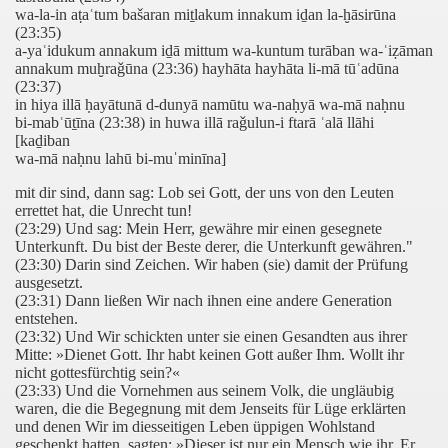
wa-la-in aṭaʿtum bašaran miṯlakum innakum iḏan la-ḫāsirūna
(23:35)
a-yaʿidukum annakum iḏā mittum wa-kuntum turāban wa-ʿiẓāman
annakum muḫraǧūna (23:36) hayhāta hayhāta li-mā tūʿadūna
spiel der Sure 112
(23:37)
in hiya illā ḥayātunā d-dunyā namūtu wa-naḥyā wa-mā naḥnu
ˈān
bi-mabʿūṯīna (23:38) in huwa illā raǧulun-i ftarā ʿalā llāhi
[kaḏiban
wa-mā naḥnu lahū bi-muˈminīna]
mit dir sind, dann sag: Lob sei Gott, der uns von den Leuten
errettet hat, die Unrecht tun!
(23:29) Und sag: Mein Herr, gewähre mir einen gesegnete
Unterkunft. Du bist der Beste derer, die Unterkunft gewähren."
(23:30) Darin sind Zeichen. Wir haben (sie) damit der Prüfung
ausgesetzt.
(23:31) Dann ließen Wir nach ihnen eine andere Generation
entstehen.
(23:32) Und Wir schickten unter sie einen Gesandten aus ihrer
Mitte: »Dienet Gott. Ihr habt keinen Gott außer Ihm. Wollt ihr
nicht gottesfürchtig sein?«
(23:33) Und die Vornehmen aus seinem Volk, die ungläubig
waren, die die Begegnung mit dem Jenseits für Lüge erklärten
und denen Wir im diesseitigen Leben üppigen Wohlstand
geschenkt hatten, sagten: »Dieser ist nur ein Mensch wie ihr. Er