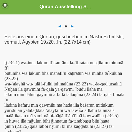
Quran-Ausstellung-Schwerin
◄
●
►
es aus dem Qurˈān
Seite aus einem Qurˈān, geschrieben im Nasḫī-Schriftstil,
vermutl. Ägypten 19./20. Jh. (22,7x14 cm)
[(23:21) wa-inna lakum fī l-anʿāmi la-ʿibratan nusqīkum mimmā
fī]
64
buṭūnihā wa-lakum fīhā manāfiʿu kaṯīratun wa-minhā taˈkulūna
(23:22)
. Sure (an-Nisa - die Frauen), Vers 1
wa-ʿalayhā wa-ʿalā l-fulki tuḥmalūna (23:23) wa-la-qad arsalnā
Nūḥan ilā qawmihī fa-qāla yā-qawmi ʿbudū llāha mā
Verse 33-44
lakum min ilāhin ġayruhū a-fa-lā tattaqūna (23:24) fa-qāla l-mala
ˈu
llaḏīna kafarū min qawmihī mā hāḏā illā bašarun miṯlukum
ichkeit des Krieges), Verse 1-11
yurīdu an yatafaḍḍala ʿalaykum wa-law šāˈa llāhu la-anzala
malāˈikatan mā samiʿnā bi-hāḏā fī ābāˈinā l-awwalīna (23:25)
ichkeit des Krieges), Verse 28-36
in huwa illā raǧulun bihī ǧinnatun fa-tarabbaṣū bihī ḥattā
ḥīnin (23:26) qāla rabbi nṣurnī bi-mā kaḏḏabūni (23:27) fa-
erse 30-36
awḥaynā