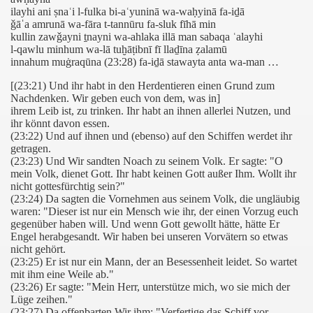
ilayhi ani ṣnaʿi l-fulka bi-aʿyuninā wa-waḥyinā fa-iḏā
ǧāˈa amrunā wa-fāra t-tannūru fa-sluk fīhā min
kullin zawǧayni ṯnayni wa-ahlaka illā man sabaqa ʿalayhi
l-qawlu minhum wa-lā tuḫāṭibnī fī llaḏīna ẓalamū
ure (Yusuf - Josef), Verse 1-15
innahum muġraqūna (23:28) fa-iḏā stawayta anta wa-man …
[(23:21) Und ihr habt in den Herdentieren einen Grund zum
, Verse 17-28
Nachdenken. Wir geben euch von dem, was in]
ihrem Leib ist, zu trinken. Ihr habt an ihnen allerlei Nutzen, und
Verse 10-22
ihr könnt davon essen.
(23:22) Und auf ihnen und (ebenso) auf den Schiffen werdet ihr
se), Verse 15-25
getragen.
(23:23) Und Wir sandten Noach zu seinem Volk. Er sagte: "O
mein Volk, dienet Gott. Ihr habt keinen Gott außer Ihm. Wollt ihr
96 - 20. Sure TaHa, Vers 37
nicht gottesfürchtig sein?"
(23:24) Da sagten die Vornehmen aus seinem Volk, die ungläubig
hrt), Verse 63-73
waren: "Dieser ist nur ein Mensch wie ihr, der einen Vorzug euch
gegenüber haben will. Und wenn Gott gewollt hätte, hätte Er
ubigen), Verse 21-38
Engel herabgesandt. Wir haben bei unseren Vorvätern so etwas
nicht gehört.
(23:25) Er ist nur ein Mann, der an Besessenheit leidet. So wartet
ichter), Verse 86-120
mit ihm eine Weile ab."
(23:26) Er sagte: "Mein Herr, unterstütze mich, wo sie mich der
ne), Vers 63 - 30. Sure (ar-Rum - die Byzantiner), Vers 7
Lüge zeihen."
(23:27) Da offenbarten Wir ihm: "Verfertige das Schiff vor