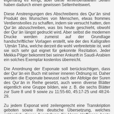
eigenartig es klingt, aber diese fehlerbehafteten Seiten
er), Verse 22-35
haben dadurch einen gewissen Seltenheitswert.
Diese Anstrengungen des Abschreibens des Qurˈān sind
Vers 52 - 31. Sure (Luqmān - der Weise), Vers 4
Produkt des Wunsches von Menschen, etwas frommes
Verdienstvolles zu schaffen, indem sie versucht hatten, den
 Vers 12-21
Qurˈān abzuschreiben, was bis heute geschieht, obwohl
der Qurˈān längst gedruckt wird. Aber selbst die modernen
 Vers 17-31
Drucke werden zumeist auf der Grundlage
handschriftlicher Vorlagen erstellt, wie der des Kalligrafen
ʿUṯmān Ṭāha, welche derzeit die wohl verbreitetste ist, weil
n des Knies), Verse 17-25
sie sich sehr gut eignet für gekonnte Rezitation. Jeder
Mekka-Pilger bekommt bei seiner Ankunft in Saudi-Arabien
 des Knies), Vers 25 - 46. Sure (al-Ahqaf), Vers 4
ein solches Exemplar kostenlos überreicht.
erse 15-26
Die Anordnung der Exponate soll berücksichtigen, dass
der Qurˈān ein Buch mit seiner inneren Ordnung ist. Daher
werden die Exponate bewusst nach der Abfolge der Suren
erse 24-29
des Qurˈān in Reihe gesetzt, auch wenn diverse Blätter
eigentlich eine Gruppe bilden, wie z. B. die sechs Blätter
barmer), Verse 1-22
zur Sure 8 und 9 sowie zu 11:55-60, 45:17-25 und 48:24-
29.
r Muslime
Zu jedem Exponat wird zeilengerecht eine Transkription
geboten sowie ihre deutsche Übersetzung, welches