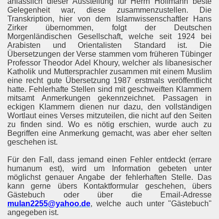
anlässlich dieser Ausstellung für Herrn Hoffmann beste
Gelegenheit war, diese zusammenzustellen. Die
Transkription, hier von dem Islamwissenschaftler Hans
Zirker übernommen, folgt der Deutschen
Morgenländischen Gesellschaft, welche seit 1924 bei
spiel der Sure 112
Arabisten und Orientalisten Standard ist. Die
Übersetzungen der Verse stammen vom früheren Tübinger
ˈān
Professor Theodor Adel Khoury, welcher als libanesischer
Katholik und Muttersprachler zusammen mit einem Muslim
eine recht gute Übersetzung 1987 erstmals veröffentlicht
hatte. Fehlerhafte Stellen sind mit geschweiften Klammern
mitsamt Anmerkungen gekennzeichnet. Passagen in
eckigen Klammern dienen nur dazu, den vollständigen
Wortlaut eines Verses mitzuteilen, die nicht auf den Seiten
zu finden sind. Wo es nötig erschien, wurde auch zu
Begriffen eine Anmerkung gemacht, was aber eher selten
geschehen ist.
Für den Fall, dass jemand einen Fehler entdeckt (errare
humanum est), wird um Information gebeten unter
möglichst genauer Angabe der fehlerhaften Stelle. Das
kann gerne übers Kontaktformular geschehen, übers
Gästebuch oder über die Email-Adresse
mulan2255@yahoo.de
, welche auch unter "Gästebuch"
angegeben ist.