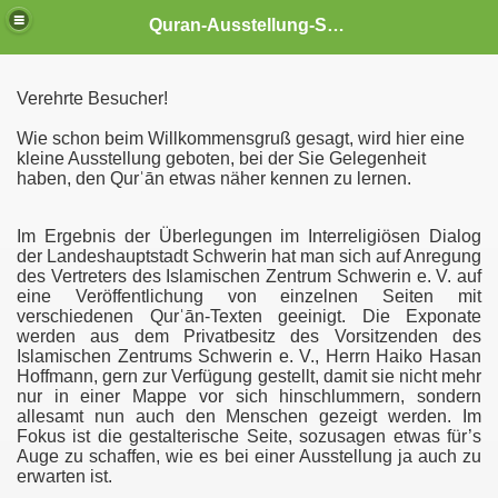
Quran-Ausstellung-Schwerin
Verehrte Besucher!
es aus dem Qurˈān
Wie schon beim Willkommensgruß gesagt, wird hier eine
kleine Ausstellung geboten, bei der Sie Gelegenheit
haben, den Qurˈān etwas näher kennen zu lernen.
Im Ergebnis der Überlegungen im Interreligiösen Dialog
der Landeshauptstadt Schwerin hat man sich auf Anregung
64
des Vertreters des Islamischen Zentrum Schwerin e. V. auf
eine Veröffentlichung von einzelnen Seiten mit
. Sure (an-Nisa - die Frauen), Vers 1
verschiedenen Qurˈān-Texten geeinigt. Die Exponate
werden aus dem Privatbesitz des Vorsitzenden des
Verse 33-44
Islamischen Zentrums Schwerin e. V., Herrn Haiko Hasan
Hoffmann, gern zur Verfügung gestellt, damit sie nicht mehr
nur in einer Mappe vor sich hinschlummern, sondern
ichkeit des Krieges), Verse 1-11
allesamt nun auch den Menschen gezeigt werden. Im
Fokus ist die gestalterische Seite, sozusagen etwas für’s
ichkeit des Krieges), Verse 28-36
Auge zu schaffen, wie es bei einer Ausstellung ja auch zu
erwarten ist.
erse 30-36