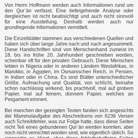
Von Herrn Hoffmann werden auch Informationen rund um
den Qurˈān verfasst. Eine tiefergehende Analyse oder
dergleichen ist nicht beabsichtigt und auch nicht sinnvoll
für eine Ausstellung. Deshalb werden auch nur
ure (Yusuf - Josef), Verse 1-15
grundlegende Informationen vermittelt.
Die Einzelblätter stammen aus verschiedenen Quellen und
, Verse 17-28
haben sich über lange Jahre nach und nach angesammelt.
Diese Handschriften sind von Menschenhand zumeist im
Verse 10-22
18. bis ins frühe 20. Jahrhundert geschrieben worden,
scheinbar oft für den privaten Gebrauch. Diese Menschen
se), Verse 15-25
lebten in Nigeria oder in anderen Ländern Westafrikas, in
Marokko, in Ägypten, im Osmanischen Reich, in Persien,
in Indien oder in China. Es sind Blätter unterschiedlicher
96 - 20. Sure TaHa, Vers 37
Größe, Aufmachung und Qualität, von schlicht, beinahe
schon nachlässig wirkend, bis prachtvoll, mal auf grobem
hrt), Verse 63-73
Papier, mal auf feinem, dünnem Papier, welches an
Pergament erinnert.
ubigen), Verse 21-38
Bei manchen der gezeigten Texten fanden sich angesichts
der Mammutaufgabe des Abschreibens von 6236 Versen
ichter), Verse 86-120
auch Schreibfehler, was zur Folge hatte, dass diese Seiten
nicht Teil eines gebundenen Qurˈān werden konnten, aber
ne), Vers 63 - 30. Sure (ar-Rum - die Byzantiner), Vers 7
noch nicht vernichtet worden sind, wie eigentlich üblich. So