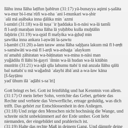
er), Verse 22-35
llāhu inna llāha laṭīfun ḫabīrun (31:17) yā-bunayya aqimi ṣ-ṣalāta
wa-mur bi-l-maʿrūfi wa-nha ʿani l-munkari wa-ṣbir
Vers 52 - 31. Sure (Luqmān - der Weise), Vers 4
ʿalā mā aṣābaka inna ḏālika min ʿazmi
l-umūri (31:18) wa-lā tuṣaʿʿir ḫaddaka li-n-nāsi wa-lā tamši
 Vers 12-21
fī l-arḍi maraḥan inna llāha lā yuḥibbu kulla muḫtālin
faḫūrin (31:19) wa-qṣid fī mašyika wa-ġḍuḍ min
ṣawtika inna ankara l-aṣwāti la-ṣawtu
 Vers 17-31
l-ḥamīri (31:20) a-lam taraw anna llāha saḫḫara lakum mā fī
l-arḍi
s-samāwāti wa-mā fī l-arḍi wa-asbaġa ʿalaykum
n des Knies), Verse 17-25
niʿamahū ẓāhiratan wa-bāṭinatan wa-mina n-nāsi man
yuǧādilu fī llāhi bi-ġayri ʿilmin wa-lā hudan wa-lā kitābin
 des Knies), Vers 25 - 46. Sure (al-Ahqaf), Vers 4
munīrin (31:21) wa-iḏā qīla lahumu ttabiʿū mā anzala llāhu qālū
bal nattabiʿu mā waǧadnā ʿalayhi ābāˈanā a-wa-law kāna
[š-šayṭānu
erse 15-26
yadʿūhum ilā ʿaḏābi s-saʿīri]
erse 24-29
Gott bringt es bei. Gott ist feinfühlig und hat Kenntnis von allem.
(31:17) O mein lieber Sohn, verrichte das Gebet, gebiete das
Rechte und verbiete das Verwerfliche, ertrage geduldig, was dich
barmer), Verse 1-22
trifft. Das gehört zur Entschlossenheit in den Anliegen.
(31:18) Und zeige den Menschen nicht hochnäsig die Wange, und
r Muslime
schreite nicht unbekümmert auf der Erde umher. Gott liebt
niemanden, der eingebildet und prahlerisch ist.
(31:19) Halte das rechte Maß in deinem Gang. Und dämpfe deine