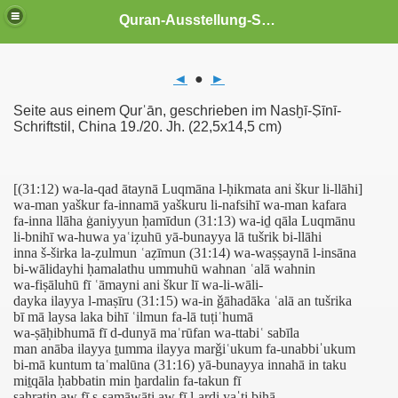
Quran-Ausstellung-Schwerin
◄
●
►
es aus dem Qurˈān
Seite aus einem Qurˈān, geschrieben im Nasḫī-Ṣīnī-
Schriftstil, China 19./20. Jh. (22,5x14,5 cm)
[(31:12) wa-la-qad ātaynā Luqmāna l-ḥikmata ani škur li-llāhi]
wa-man yaškur fa-innamā yaškuru li-nafsihī wa-man kafara
64
fa-inna llāha ġaniyyun ḥamīdun (31:13) wa-iḏ qāla Luqmānu
li-bnihī wa-huwa yaʿiẓuhū yā-bunayya lā tušrik bi-llāhi
. Sure (an-Nisa - die Frauen), Vers 1
inna š-širka la-ẓulmun ʿaẓīmun (31:14) wa-waṣṣaynā l-insāna
bi-wālidayhi ḥamalathu ummuhū wahnan ʿalā wahnin
Verse 33-44
wa-fiṣāluhū fī ʿāmayni ani škur lī wa-li-wāli-
dayka ilayya l-maṣīru (31:15) wa-in ǧāhadāka ʿalā an tušrika
bī mā laysa laka bihī ʿilmun fa-lā tuṭiʿhumā
ichkeit des Krieges), Verse 1-11
wa-ṣāḥibhumā fī d-dunyā maʿrūfan wa-ttabiʿ sabīla
man anāba ilayya ṯumma ilayya marǧiʿukum fa-unabbiˈukum
ichkeit des Krieges), Verse 28-36
bi-mā kuntum taʿmalūna (31:16) yā-bunayya innahā in taku
miṯqāla ḥabbatin min ḫardalin fa-takun fī
erse 30-36
ṣaḫratin aw fī s-samāwāti aw fī l-arḍi yaˈti bihā …