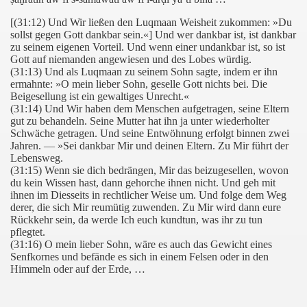
[(31:12) Und Wir ließen den Luqmaan Weisheit zukommen: »Du
sollst gegen Gott dankbar sein.«] Und wer dankbar ist, ist dankbar
zu seinem eigenen Vorteil. Und wenn einer undankbar ist, so ist
ure (Yusuf - Josef), Verse 1-15
Gott auf niemanden angewiesen und des Lobes würdig.
(31:13) Und als Luqmaan zu seinem Sohn sagte, indem er ihn
ermahnte: »O mein lieber Sohn, geselle Gott nichts bei. Die
, Verse 17-28
Beigesellung ist ein gewaltiges Unrecht.«
(31:14) Und Wir haben dem Menschen aufgetragen, seine Eltern
Verse 10-22
gut zu behandeln. Seine Mutter hat ihn ja unter wiederholter
Schwäche getragen. Und seine Entwöhnung erfolgt binnen zwei
se), Verse 15-25
Jahren. — »Sei dankbar Mir und deinen Eltern. Zu Mir führt der
Lebensweg.
(31:15) Wenn sie dich bedrängen, Mir das beizugesellen, wovon
96 - 20. Sure TaHa, Vers 37
du kein Wissen hast, dann gehorche ihnen nicht. Und geh mit
ihnen im Diesseits in rechtlicher Weise um. Und folge dem Weg
hrt), Verse 63-73
derer, die sich Mir reumütig zuwenden. Zu Mir wird dann eure
Rückkehr sein, da werde Ich euch kundtun, was ihr zu tun
ubigen), Verse 21-38
pflegtet.
(31:16) O mein lieber Sohn, wäre es auch das Gewicht eines
Senfkornes und befände es sich in einem Felsen oder in den
ichter), Verse 86-120
Himmeln oder auf der Erde, …
ne), Vers 63 - 30. Sure (ar-Rum - die Byzantiner), Vers 7